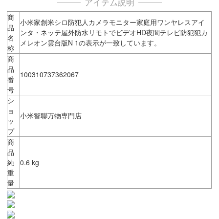
アイテム説明
商
小米家創米シロ防犯人カメラモニター家庭用ワンヤレスアイ
品
ンタ・ネッテ屋外防水リモトでビデオHD夜間テレビ防犯犯カ
名
メレオン雲台版N 1の表示が一致しています。
称
商
品
100310737362067
番
号
シ
ョ
小米智聯万物専門店
ッ
プ
商
品
純
0.6 kg
重
量