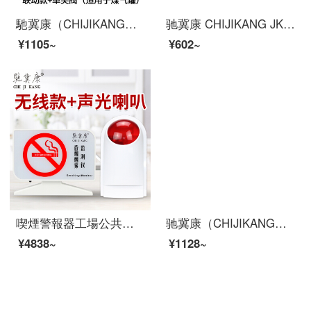
馳冀康（CHIJIKANG）G 203-71ガス警報器家庭用連動型台所ガスガスガス漏れ防止遮断弁探知機インテリジェント自動断気帯電磁弁
驰冀康 CHIJIKANG JKD-601 一氧化碳报警器 煤炉烧炭警报器 CO探测器 蜂窝煤气报警器
¥1105~
¥602~
喫煙警報器工場公共場所トイレ禁煙喫煙検知器の音声が煙検出器に提示されています。
驰冀康（CHIJIKANG）CJ3.5 手机防盗器展示架 华为手机充电防盗报警器展架 苹果手机防盗报警支架
¥4838~
¥1128~