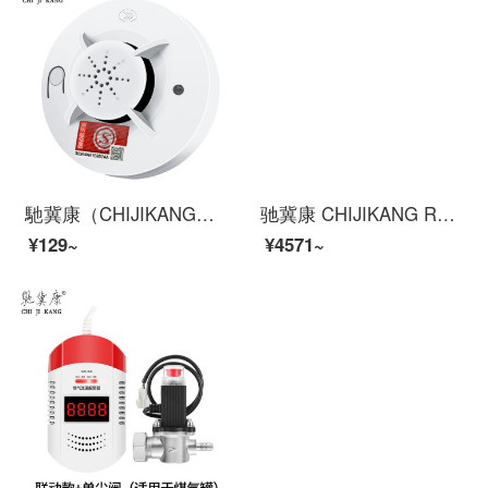
馳冀康（CHIJIKANG）煙警報器独立煙感知器無線煙霧センサー家庭用防火煙警報火災煙感知警報器
驰冀康 CHIJIKANG R11 香烟烟雾报警器高灵敏卫生间控烟探测吸烟检测仪禁烟报警器
¥129~
¥4571~