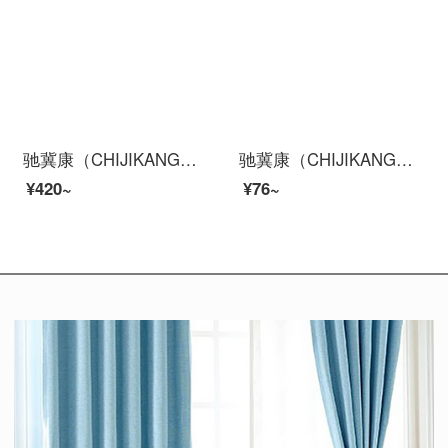
驰冀康（CHIJIKANG）J-910 无线紧急按钮 防水呼叫器按钮 单拍无法使用
驰冀康（CHIJIKANG）U12 LED小台灯USB小夜灯便携随身灯充电宝电脑灯键盘灯宿舍户外移动节能灯学生阅读灯
¥420~
¥76~