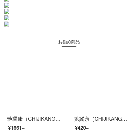
お勧め商品
驰冀康（CHIJIKANG）C34 智能网络摄像机 室内室外监控高清摄像头 红外夜视 wifi双向通话 配128G内存卡
驰冀康（CHIJIKANG）CJK-AN-11 无线手动紧急按钮 单拍无法使用
¥1661~
¥420~