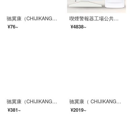
驰冀康（CHIJIKANG）CJK-U2 LED随身灯 USB迷你小夜灯 学生宿舍卧室阅读床头灯 充电宝移动电源usb灯 黑
喫煙警報器工場公共場所トイレ禁煙喫煙検知器の音声が煙検出器に提示されています。
¥76~
¥4838~
驰冀康（CHIJIKANG）CJK-913 无线手报 无线按钮 配件 需要搭配声光
驰冀康（ CHIJIKANG）烟雾报警器温度报警器3C消防火灾探测器无线烟感器商用家用感应报警器
¥381~
¥2019~