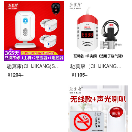
馳冀康(CHIJIKANG)SF 20 Rこんにちは、センサーショップのスーパーにいらっしゃいませんか？
馳冀康（CHIJIKANG）G 203-71ガス警報器家庭用連動型台所ガスガスガス漏れ防止遮断弁探知機インテリジェント自動断気帯電磁弁
¥1204~
¥1105~