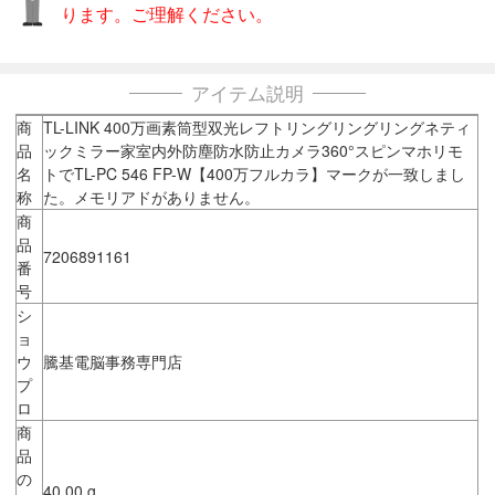
ります。ご理解ください。
アイテム説明
商
TL-LINK 400万画素筒型双光レフトリングリングリングネティ
品
ックミラー家室内外防塵防水防止カメラ360°スピンマホリモ
名
トでTL-PC 546 FP-W【400万フルカラ】マークが一致しまし
称
た。メモリアドがありません。
商
品
7206891161
番
号
シ
ョ
ウ
騰基電脳事務専門店
プ
ロ
商
品
の
40.00 g