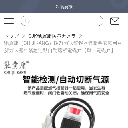
CJ驰冀康
トップ
CJK驰冀康防犯カメラ
馳冀康（CHIJIKANG）B-71ガス警報器遮断弁家庭用台
所ガス漏れ緊急連動自動遮断電磁弁【単一電磁弁】