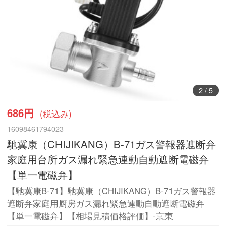
2
/
5
686円
(税込み)
16098461794023
馳冀康（CHIJIKANG）B-71ガス警報器遮断弁
家庭用台所ガス漏れ緊急連動自動遮断電磁弁
【単一電磁弁】
【馳冀康B-71】馳冀康（CHIJIKANG）B-71ガス警報器
遮断弁家庭用厨房ガス漏れ緊急連動自動遮断電磁弁
【単一電磁弁】【相場見積価格評価】-京東