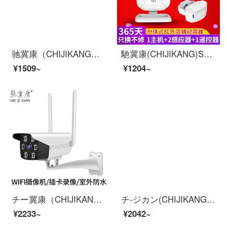
驰冀康（CHIJIKANG）C33 智能网络摄像机 wifi高清夜视 家用远程双向通话 360度旋转监控 配64G内存卡
馳冀康(CHIJIKANG)SF 20 Rこんにちは、センサーショップのスーパーにいらっしゃいませんか？
¥1509~
¥1204~
チー冀康（CHIJIKANG）CJK-5120-128 G無線監視カメラ高精細家庭用カメラ双方向音声カメラ屋外防水wifi携帯電話長距離視聴
チ-ジカン(CHIJIKANG)C 34インテ-リジェンテーネ-ト·テーテーネット·ビデオ·デジタル·ホーム防犯防犯防犯防犯防犯カメラ双方向通話一致128 Gメ-モリカド
¥2233~
¥2042~