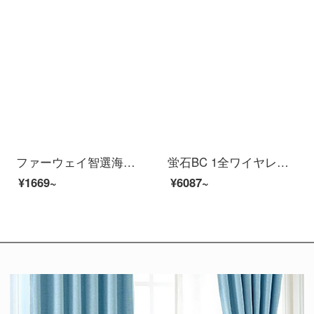
ファーウェイ智選海雀AIパナマ防犯犯カメラ監視家庭用智選生態製品海雀AI 1080 PHD夜視インテーネネリングリングリング
蛍石BC 1全ワイヤレー監視防犯カメラ200万画素1080 P電池カメラ本体電池ラインラインラインネット
¥1669~
¥6087~