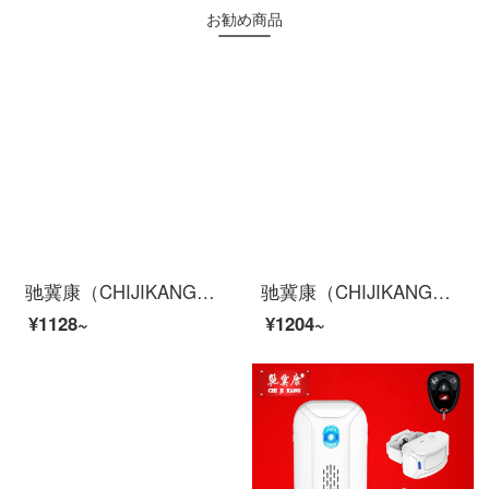
お勧め商品
驰冀康（CHIJIKANG）CJ3.5 手机防盗器展示架 华为手机充电防盗报警器展架 苹果手机防盗报警支架
驰冀康（CHIJIKANG）C31 家用智能摄像机 网络wifi监控摄像头 高清夜视 双向通话 配16G内存卡
¥1128~
¥1204~