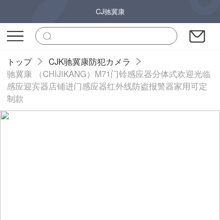
CJ驰冀康
トップ
CJK驰冀康防犯カメラ
驰冀康 （CHIJIKANG）M71门铃感应器分体式欢迎光临
感应迎宾器店铺进门感应器红外线防盗报警器家用可定
制款