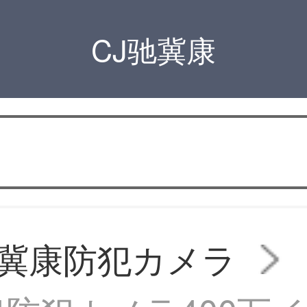
CJ驰冀康
驰冀康防犯カメラ