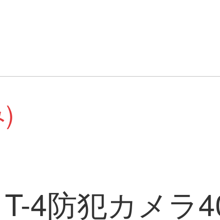
)
 T-4防犯カメラ